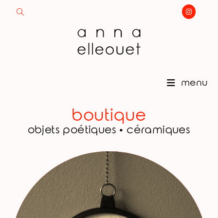
Skip
to
content
menu
boutique
objets poétiques • céramiques